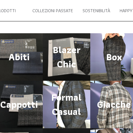
RODOTTI
COLLEZIONI PASSATE
SOSTENIBILITÀ
HAPPY
Blazer
Abiti
Box
Chic
Formal
Cappotti
Giacche
Casual