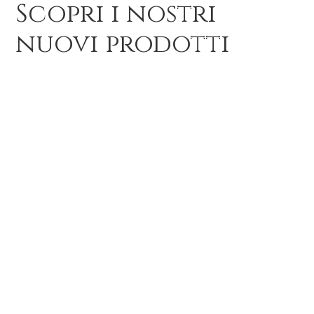
Scopri i nostri
nuovi prodotti
Abiti
BoX